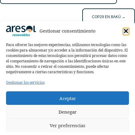
navigation
COP29 EN BAKÚ →
Gestionar consentimiento
Para ofrecer las mejores experiencias, utilizamos tecnologías como las
cookies para almacenar y/o acceder a la información del dispositivo. El
consentimiento de estas tecnologías nos permitirá procesar datos como
el comportamiento de navegación o las identificaciones únicas en este
sitio. No consentir o retirar el consentimiento, puede afectar
negativamente a ciertas características y funciones.
Polígono Ind. La Portalada I, Calle de la Portalada, 50
Gestionar los servicios
pabellón 8.
26006 Logroño, La Rioja
Aceptar
☏
941 255 868
— ✉
aresol@aresol.com
Denegar
AVISO LEGAL
POLÍTICA DE PRIVACIDAD
POLÍTICA DE COOKIES (UE)
Ver preferencias