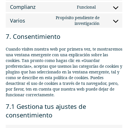
google-
to
Complianz
Funcional
maps
service
Consent
youtube
to
Propósito pendiente de
Varios
service
Consent
investigación
complianz
to
service
7. Consentimiento
varios
Cuando visites nuestra web por primera vez, te mostraremos
una ventana emergente con una explicación sobre las
cookies. Tan pronto como hagas clic en «Guardar
preferencias», aceptas que usemos las categorías de cookies y
plugins que has seleccionado en la ventana emergente, tal y
como se describe en esta política de cookies. Puedes
desactivar el uso de cookies a través de tu navegador, pero,
por favor, ten en cuenta que nuestra web puede dejar de
funcionar correctamente.
7.1 Gestiona tus ajustes de
consentimiento