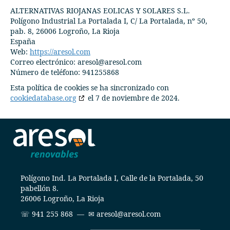
ALTERNATIVAS RIOJANAS EOLICAS Y SOLARES S.L.
Polígono Industrial La Portalada I, C/ La Portalada, nº 50,
pab. 8, 26006 Logroño, La Rioja
España
Web:
https://aresol.com
Correo electrónico:
aresol@
aresol.com
Número de teléfono: 941255868
Esta política de cookies se ha sincronizado con
cookiedatabase.org
el 7 de noviembre de 2024.
Polígono Ind. La Portalada I, Calle de la Portalada, 50
pabellón 8.
26006 Logroño, La Rioja
☏
941 255 868
— ✉
aresol@aresol.com