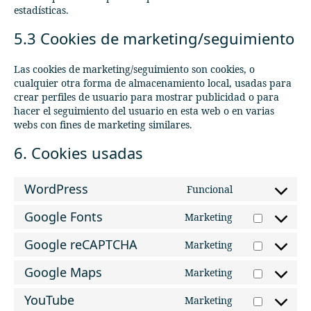
estadísticas.
5.3 Cookies de marketing/seguimiento
Las cookies de marketing/seguimiento son cookies, o
cualquier otra forma de almacenamiento local, usadas para
crear perfiles de usuario para mostrar publicidad o para
hacer el seguimiento del usuario en esta web o en varias
webs con fines de marketing similares.
6. Cookies usadas
WordPress
Funcional
Consent
to
Google Fonts
Marketing
service
Consent
wordpress
to
Google reCAPTCHA
Marketing
service
Consent
google-
to
Google Maps
Marketing
fonts
service
Consent
google-
to
YouTube
Marketing
recaptcha
service
Consent